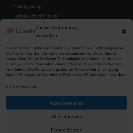
Flachlagerung
Logistic Schleife Rollis
Kanban System
Cookie-Zustimmung
Visuelle Kommunikation
verwalten
Um die besten Erlebnisse zu bieten, verwenden wir Technologien wie
KONTAKT
Cookies, um Geräteinformationen zu speichern und/oder darauf
zuzugreifen. Wenn Sie diesen Technologien zustimmen, können wir
Daten wie das Surfverhalten oder eindeutige IDs auf dieser Website
Timothée PRELY
verarbeiten. Die Nichterteilung oder der Widerruf der Einwilligung
Industrieel project- en ontwikkelingsdirecteur
kann sich negativ auf bestimmte Features und Funktionen auswirken.
+33 2 43 53 66 69
Dienste verwalten
timothee.prely@labadis.com
Akzeptiere alles
Alles ablehnen
© Labadis 2021 –
Impressum
–
Personifizieren
Datenschutzerklärung