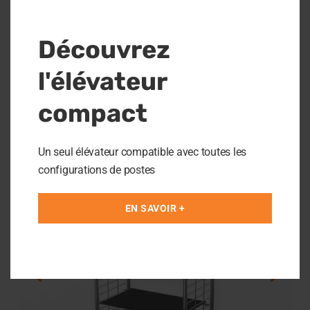
Kanban system
Découvrez
Visuelle kommunikation
l'élévateur
compact
HANDHABUNGSWAGEN
Un seul élévateur compatible avec toutes les
configurations de postes
EN SAVOIR +