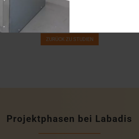
ZURÜCK ZU STUDIEN
Projektphasen bei Labadis