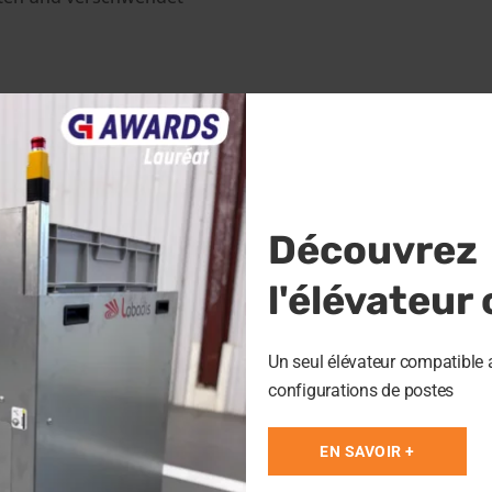
Découvrez
sern, haben wir an
l'élévateur
ach dem anderen zu
roduktivität zu steigern
Un seul élévateur compatible 
sten
configurations de postes
len
zum Verdichten des
EN SAVOIR +