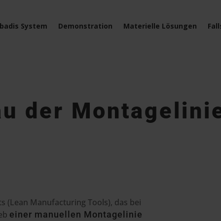
badis System
Demonstration
Materielle Lösungen
Fal
u der Montagelini
s (Lean Manufacturing Tools), das bei
ieb
einer manuellen Montagelinie