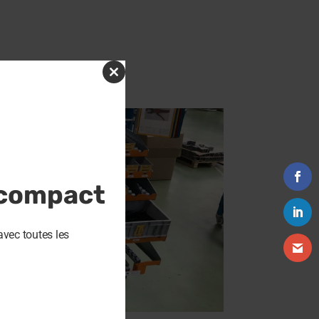
Close
this
module
 compact
avec toutes les