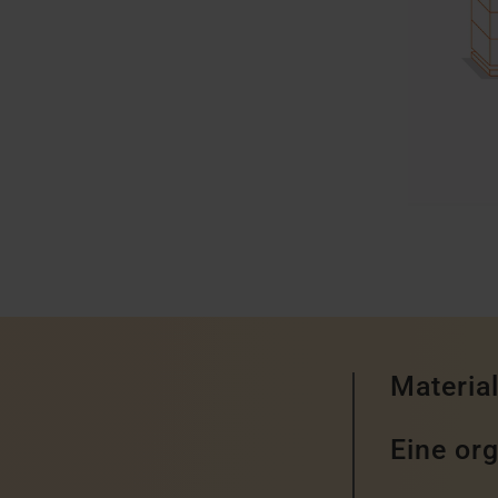
Materia
Eine or
?