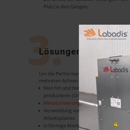
Platz in den Gängen.
3.
Lösungen
Um die Performance von Virax zu verbes
mehreren Achsen gearbeitet :
Kein hin und her mehr um ein Stück n
produzieren (One Piece Flow) und die P
Miniaturisierung von Behältern
und Po
Verwendung von versetzten
Rack-Rega
Arbeitsplatzes
U-förmige Montagelinie