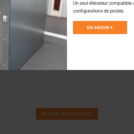
Un seul élévateur compatible 
servante pour lui
configurations de postes
EN SAVOIR +
EZ-NOUS
RETOUR AUX CHARIOTS