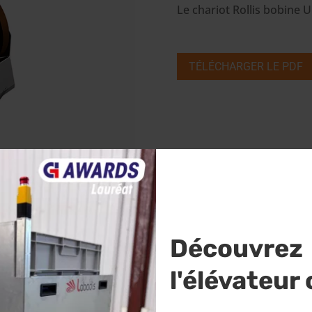
Le chariot Rollis bobine U
TÉLÉCHARGER LE PDF
Découvrez
l'élévateur
vante