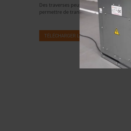
Des traverses peuvent être ajoutées à la 
permettre de transporter des bobines.
TÉLÉCHARGER LE PDF
CONTACT