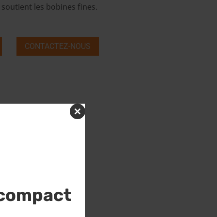
 soutient les bobines fines.
CONTACTEZ-NOUS
Close
this
module
 compact