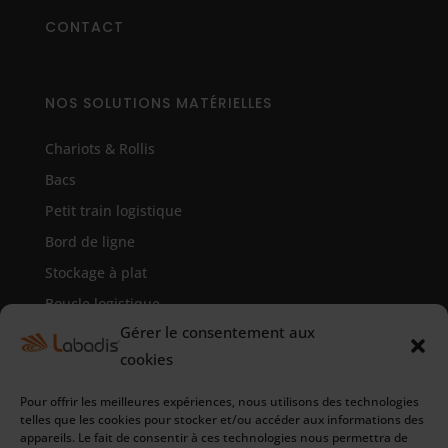
CONTACT
NOS SOLUTIONS MATÉRIELLES
Chariots & Rollis
Bacs
Petit train logistique
Bord de ligne
Stockage à plat
Boucle logistique
Gérer le consentement aux
Système Kanban
cookies
Communication visuelle
Pour offrir les meilleures expériences, nous utilisons des technologies
telles que les cookies pour stocker et/ou accéder aux informations des
CONTACT
appareils. Le fait de consentir à ces technologies nous permettra de